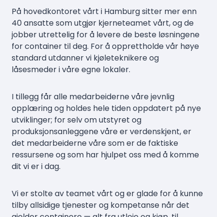
På hovedkontoret vårt i Hamburg sitter mer enn
40 ansatte som utgjør kjerneteamet vårt, og de
jobber utrettelig for å levere de beste løsningene
for container til deg. For å opprettholde vår høye
standard utdanner vi kjøleteknikere og
låsesmeder i våre egne lokaler.
I tillegg får alle medarbeiderne våre jevnlig
opplæring og holdes hele tiden oppdatert på nye
utviklinger; for selv om utstyret og
produksjonsanleggene våre er verdenskjent, er
det medarbeiderne våre som er de faktiske
ressursene og som har hjulpet oss med å komme
dit vi er i dag.
Vi er stolte av teamet vårt og er glade for å kunne
tilby allsidige tjenester og kompetanse når det
gjelder containere — alt fra utleie og kjøp, til