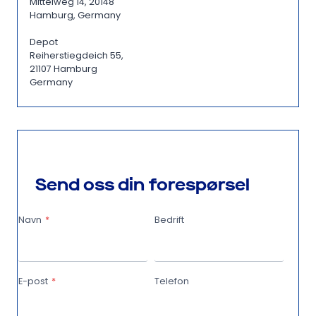
Mittelweg 14, 20148
Hamburg, Germany
Depot
Reiherstiegdeich 55,
21107 Hamburg
Germany
Send oss din forespørsel
Navn
*
Bedrift
P
T
l
y
e
p
E-post
*
Telefon
a
e
T
Y
s
y