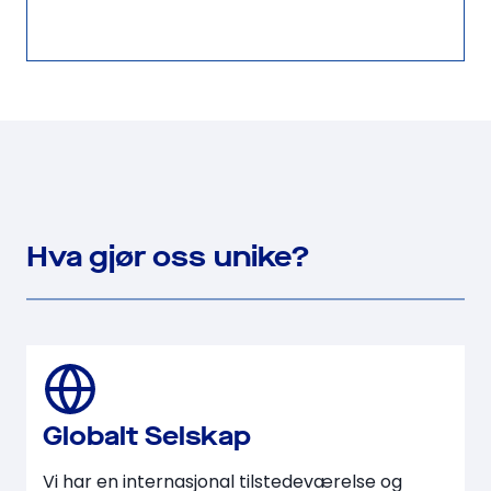
a
p
h
e
g
l
e
.
e
i
r
!
c
e
a
.
b
l
e
.
Hva gjør oss unike?
Globalt Selskap
Vi har en internasjonal tilstedeværelse og